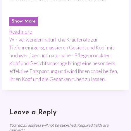
Show More
:
Read more
M
Wir verwenden natürliche Kräuteröle zur
a
Tiefenreinigung, massieren Gesicht und Kopf mit
s
hochwertigen und naturnahen Pflegeprodukten.
s
Kopf und Gesichtsmassage bringt eine besonders
a
effektive Entspannung und wird Ihnen dabei helfen,
g
Ihren Kopf und die Gedanken ruhen zu lassen.
e
Leave a Reply
Your email address will not be published.
Required fields are
marked
*